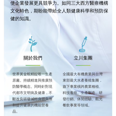
使企業發展更具競爭力。如同三大西方醫療機構
文化特色，期盼能帶給全人類健康科學和預防保
健的知識。
關於我們
立川集團
世界黃金蜆精錠唯一生產
全國最大有機農業與台灣
原廠。持續精進與推廣預
東部最大水產養殖集團，
防醫學概念。同時針對現
旗下事業橫跨農業種植、
代都市文明病及健康，不
科技養殖、生產製造、研
斷改良研發減輕身體負擔
發行銷、休閒體驗、觀光
和提升健康的機能營養
餐飲事業等領域。
品。